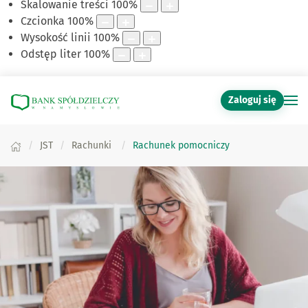
Skalowanie treści
100
%
Czcionka
100
%
Wysokość linii
100
%
Odstęp liter
100
%
Zaloguj się
JST
Rachunki
Rachunek pomocniczy