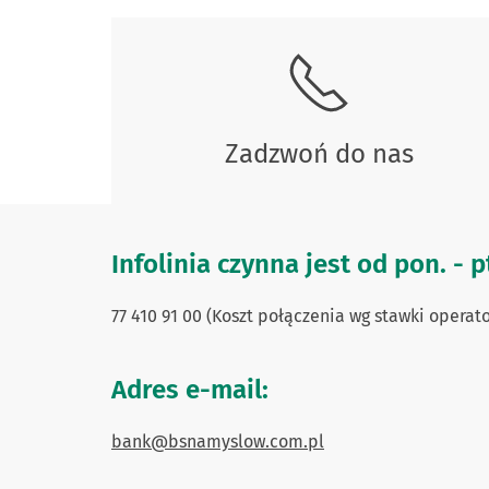
Skontaktuj się z nami
Skontaktuj się z nami.
Zadzwoń do nas
Infolinia czynna jest od pon. - pt
77 410 91 00 (Koszt połączenia wg stawki operato
Adres e-mail:
bank@bsnamyslow.com.pl