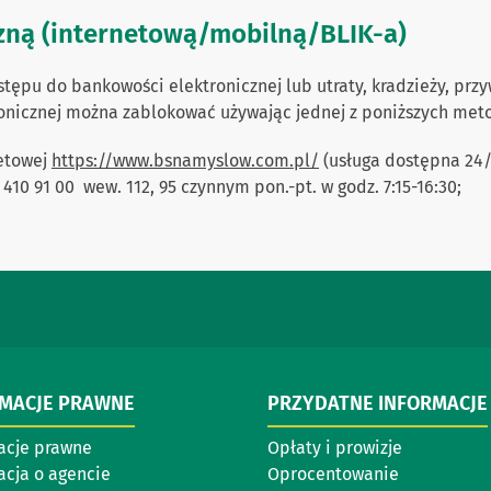
zną (internetową/mobilną/BLIK-a)
ępu do bankowości elektronicznej lub utraty, kradzieży, prz
onicznej można zablokować używając jednej z poniższych met
netowej
https://www.bsnamyslow.com.pl/
(usługa dostępna 24/
10 91 00 wew. 112, 95 czynnym pon.-pt. w godz. 7:15-16:30;
RMACJE PRAWNE
PRZYDATNE INFORMACJE
acje prawne
Opłaty i prowizje
acja o agencie
Oprocentowanie